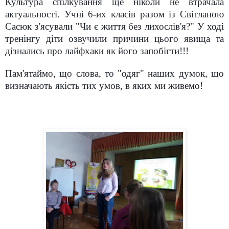
Культура спілкування ще ніколи не втрачала
актуальності. Учні 6-их класів разом із Світланою
Сасюк з'ясували "Чи є життя без лихослів'я?" У ході
тренінгу діти озвучили причини цього явища та
дізнались про лайфхаки як його запобігти!!!
Пам'ятаймо, що слова, то "одяг" наших думок, що
визначають якість тих умов, в яких ми живемо!