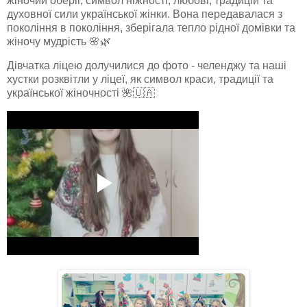
жіночий оберіг, символ ніжності, любові, традицій та
духовної сили української жінки. Вона передавалася з
покоління в покоління, зберігала тепло рідної домівки та
жіночу мудрість 🌸🌿
Дівчатка ліцею долучилися до фото - челенджу та наші
хустки розквітли у ліцеї, як символ краси, традиції та
української жіночності 🌺🇺🇦