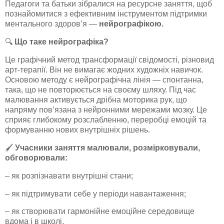
Педагоги та батьки зібралися на ресурсне заняття, щоб
познайомитися з ефективним інструментом підтримки
ментального здоров’я —
нейрографікою.
🔍
Що таке нейрографіка?
Це графічний метод трансформації свідомості, різновид
арт-терапії. Він не вимагає жодних художніх навичок.
Основою методу є нейрографічна лінія — спонтанна,
така, що не повторюється на своєму шляху. Під час
малювання активується дрібна моторика рук, що
напряму пов’язана з нейронними мережами мозку. Це
сприяє глибокому розслабленню, переробці емоцій та
формуванню нових внутрішніх рішень.
🖌️
Учасники заняття малювали, розмірковували,
обговорювали:
– як розпізнавати внутрішні стани;
– як підтримувати себе у періоди навантаження;
– як створювати гармонійне емоційне середовище
вдома і в школі.