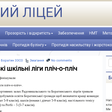
ИЙ ЛІЦЕЙ
Прозорість і відкритість
Забезпечення
НМТ
Мето
чнів
Протидія булінгу
Протидія насильству і жорстоко
Боратин ЗЗСО
Змагання
No comments
і шкільні ліги пліч-о-пліч
Б
фінішували
ги пліч-о-пліч».
ортивних залах Радомишльського та Боратинського ліцеїв тривали
здобувачів освіти Боратинської громади щоб визначити кращі команди:
Наг
ат 5-9 класів); шахів (юнаки і дівчат 5-9 класів); настільного тенісу
кла
 та Регбі – 5 (5-7 класів).
Ми 
и: