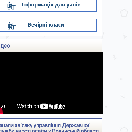
ідео
анали зв'язку управління Державної
лужби якості освіти у Волинській області