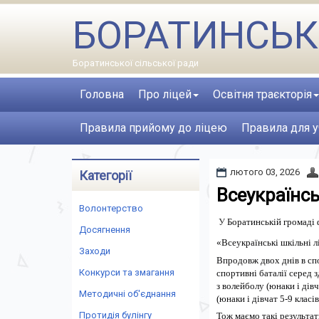
БОРАТИНСЬК
Боратинської сільської ради
Головна
Про ліцей
Освітня траєкторія
Правила прийому до ліцею
Правила для у
лютого 03, 2026
Категорії
Всеукраїнськ
Волонтерство
У
Боратинській громаді 
Досягнення
«Всеукраїнські шкільні лі
Заходи
Впродовж двох днів в сп
Конкурси та змагання
спортивні баталії серед 
з волейболу (юнаки і дівч
Методичні об'єднання
(юнаки і дівчат 5-9 класів)
Протидія булінгу
Тож маємо такі результат