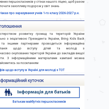
ивних першокласників у стінах нашого ліцею, щоб разом
почати захопливу подорож у світ знань
Наказ про зарахування учнів 1-го класу 2026-2027 р.н.
голошення
істерством розвитку громад та територій України
льно з ініціативою Президента України, Bring Kids Back
та іншими партнерами проводиться інформаційна
мпанія щодо вступу дітей та молоді з
часово окупованих територій України до закладів вищої
іти. З інформаційними матеріалами кампанії можна
айомитись за посиланням
іфів щодо вступу в Україні для молоді з ТОТ
нформаційний куточок
Батькам майбутніх першокласників