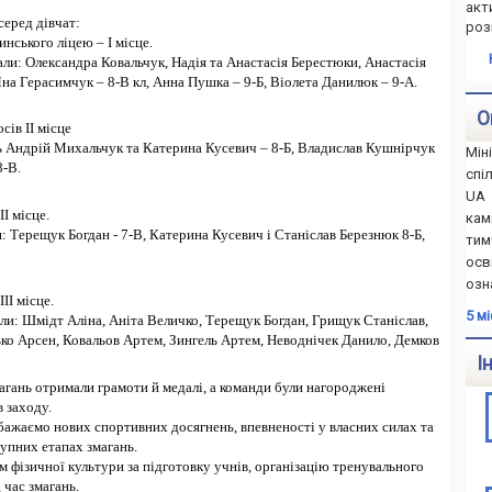
акт
серед дівчат:
роз
нського ліцею – І місце.
ли: Олександра Ковальчук, Надія та Анастасія Берестюки, Анастасія
на Герасимчук – 8-В кл, Анна Пушка – 9-Б, Віолета Данилюк – 9-А.
О
сів ІІ місце
ь Андрій Михальчук та Катерина Кусевич – 8-Б, Владислав Кушнірчук
Мін
8-В.
спі
UA 
І місце.
ка
: Терещук Богдан - 7-В, Катерина Кусевич і Станіслав Березнюк 8-Б,
тим
осв
озн
ІІ місце.
5 м
ли: Шмідт Аліна, Аніта Величко, Терещук Богдан, Грищук Станіслав,
ко Арсен, Ковальов Артем, Зингель Артем, Неводнічек Данило, Демков
І
агань отримали грамоти й медалі, а команди були нагороджені
в заходу.
 бажаємо нових спортивних досягнень, впевненості у власних силах та
упних етапах змагань.
 фізичної культури за підготовку учнів, організацію тренувального
 час змагань.