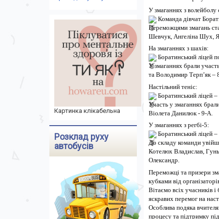
У змаганнях з волейболу 
Команда дівчат Борати
Переможцями змагань ста
Шевчук, Ангеліна Шух, Я
На змаганнях з шахів:
Боратинський ліцей по
У змаганнях брали участ
та Володимир Терпʼяк – 
Настільний теніс:
Боратинський ліцей – І
Участь у змаганнях брали
Картинка клікабельна
Віолета Данилюк - 9-А.
У змаганнях з регбі-5:
Боратинський ліцей – І
Розклад руху
До складу команди увійш
автобусів
Котелюх Владислав, Гунь
Олександр.
Переможці та призери зм
кубками від організаторі
Вітаємо всіх учасників і
яскравих перемог на наст
Особлива подяка вчителям
процесу та підтримку під