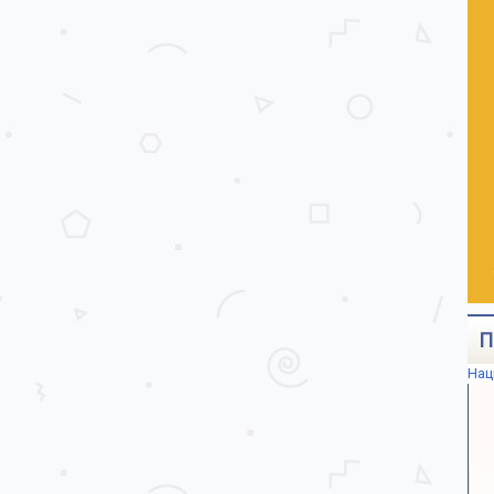
П
Нац