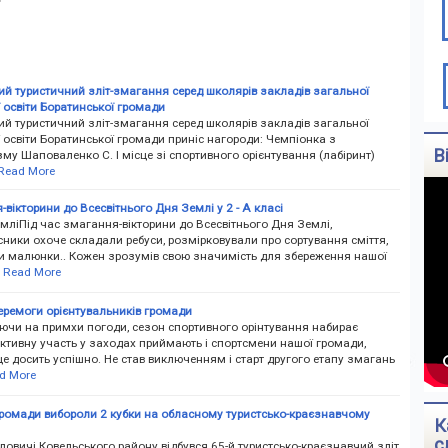
итий туристичний зліт-змагання серед школярів закладів загальної
 освіти Боратинської громади
итий туристичний зліт-змагання серед школярів закладів загальної
 освіти Боратинської громади приніс нагороди: Чемпіонка з
В
му Шаповаленко С. І місце зі спортивного орієнтування (лабіринт)
Read More
вікторини до Всесвітнього Дня Землі у 2 - А класі
ліПід час змагання-вікторини до Всесвітнього Дня Землі,
ники охоче складали ребуси, розмірковували про сортування сміття,
 малюнки.. Кожен зрозумів свою значимість для збереження нашої
Read More
еремоги орієнтувальників громади
чи на примхи погоди, сезон спортивного орінтування набирає
Активну участь у заходах приймають і спортсмени нашої громади,
е досить успішно. Не став виключенням і старт другого етапу змагань
d More
громади вибороли 2 кубки на обласному туристсько-краєзнавчому
К
с
ловичі Ковельського району відбувся 65-й туристсько-краєзнавчий зліт