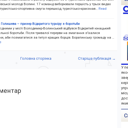
івської молоді Волині. 17 команд виборювали першість у трьох видах
туристсько-спортивна смуга перешкод, туристсько-краєзнав…
Read
Голишева – призер Відкритого турніру з боротьби
ідними у місті Володимир-Волинський відбувся Відкритий юнацький
вільної боротьби. Після тривалої перерви на змагання з’їхалися
и, аби позмагатися за титул кращих борців. Боратинську громаду на …
e
Головна сторінка
Старіша публікація →
У п
яко
зве
кер
упр
ментар
міс
дос
яки
С