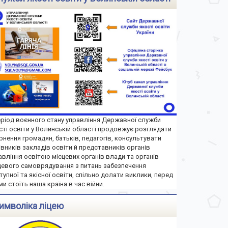
еріод воєнного стану управління Державної служби
сті освіти у Волинській області продовжує розглядати
рнення громадян, батьків, педагогів, консультувати
івників закладів освіти й представників органів
авління освітою місцевих органів влади та органів
цевого самоврядування з питань забезпечення
тупної та якісної освіти, спільно долати виклики, перед
ми стоїть наша країна в час війни.
имволіка ліцею