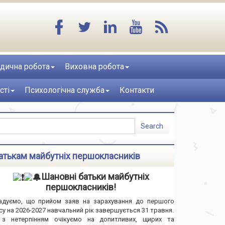
дична робота
Виховна робота
сті
Психологічна служба
Контакти
атькам майбутніх першокласників
Шановні батьки майбутніх
першокласників!
адуємо, що прийом заяв на зарахування до першого
су на 2026-2027 навчальний рік завершується 31 травня.
з нетерпінням очікуємо на допитливих, щирих та