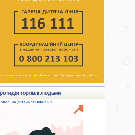
ротидія торгівлі людьми
іональна дитяча гаряча лінія