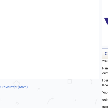
С
202
Нав
сис
І с
ІІ 
 коментарі (Atom)
Упр
осін
зим