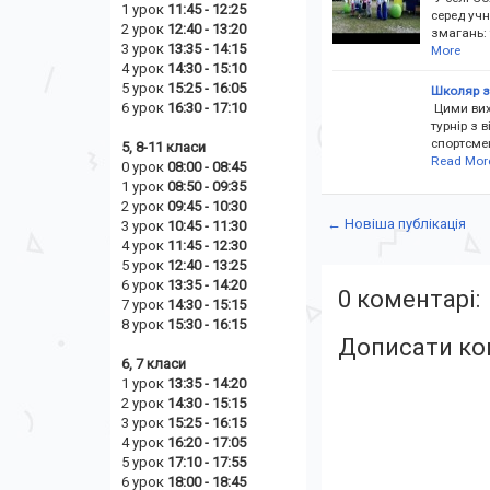
1 урок
11:45 - 12:25
серед учн
2 урок
12:40 - 13:20
змагань: 
3 урок
13:35 - 14:15
More
4 урок
14:30 - 15:10
5 урок
15:25 - 16:05
Школяр з 
6 урок
16:30 - 17:10
Цими вих
турнір з 
спортсмен
5, 8-11 класи
Read Mor
0 урок
08:00 - 08:45
1 урок
08:50 - 09:35
2 урок
09:45 - 10:30
← Новіша публікація
3 урок
10:45 - 11:30
4 урок
11:45 - 12:30
5 урок
12:40 - 13:25
6 урок
13:35 - 14:20
0 коментарі:
7 урок
14:30 - 15:15
8 урок
15:30 - 16:15
Дописати ко
6, 7 класи
1 урок
13:35 - 14:20
2 урок
14
:30 - 15:15
3 урок
15:25 - 16:15
4 урок
16:20 - 17:05
5 урок
17:10 - 17:55
6 урок
18:00 - 18:45