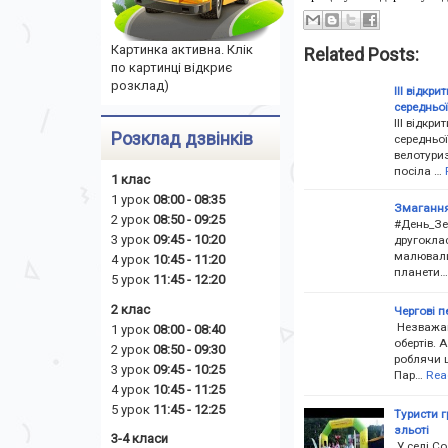
Картинка активна. Клік
Related Posts:
по картинці відкриє
розклад)
ІІІ відкр
середньої
ІІІ відкр
Розклад дзвінків
середньої
велотуриз
посіла …
1 клас
1 урок
08:00 - 08:35
Змагання-
2 урок
08:50 - 09:25
#День_Зем
3 урок
09:45 - 10:20
другоклас
малювали
4 урок
10:45 - 11:20
планети…
5 урок
11:45 - 12:20
2 клас
Чергові п
Незважаю
1 урок
08:00 - 08:40
обертів. 
2 урок
08:50 - 09:30
роблячи ц
3 урок
09:45 - 10:25
Пар…
Rea
4 урок
10:45 - 11:25
5 урок
11:45 - 12:25
Туристи 
зльоті
3-4 класи
У селі Со