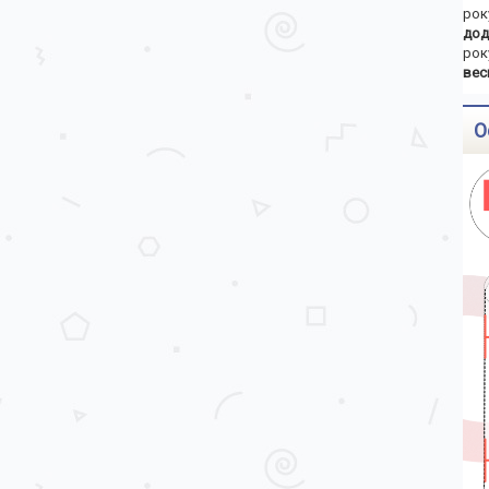
рок
дод
рок
вес
О