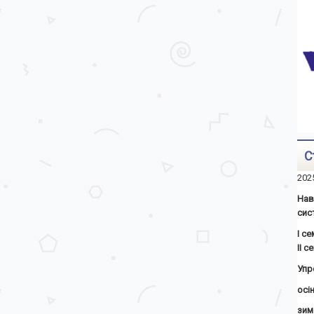
С
202
Нав
сис
І с
ІІ 
Упр
осін
зим