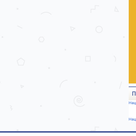
П
Нац
Нац