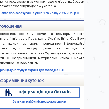
ивних першокласників у стінах нашого ліцею, щоб разом
почати захопливу подорож у світ знань
Наказ про зарахування учнів 1-го класу 2026-2027 р.н.
голошення
істерством розвитку громад та територій України
льно з ініціативою Президента України, Bring Kids Back
та іншими партнерами проводиться інформаційна
мпанія щодо вступу дітей та молоді з
часово окупованих територій України до закладів вищої
іти. З інформаційними матеріалами кампанії можна
айомитись за посиланням
іфів щодо вступу в Україні для молоді з ТОТ
нформаційний куточок
Батькам майбутніх першокласників