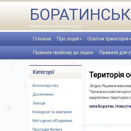
БОРАТИНСЬК
Боратинської сільської ради
Головна
Про ліцей
Освітня траєкторія
Правила прийому до ліцею
Правила для у
Категорії
Територія 
Волонтерство
Згідно Рішення виконав
"Загальноосвітня школа
Досягнення
закріплено територію 
Заходи
села Боратин, Новоста
Конкурси та змагання
Методичні об'єднання
Протидія булінгу