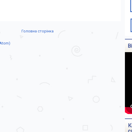
Головна сторінка
(Atom)
В
К
с