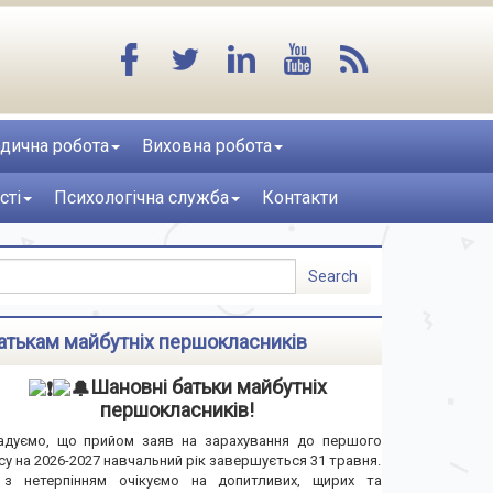
дична робота
Виховна робота
сті
Психологічна служба
Контакти
атькам майбутніх першокласників
Шановні батьки майбутніх
першокласників!
адуємо, що прийом заяв на зарахування до першого
су на 2026-2027 навчальний рік завершується 31 травня.
з нетерпінням очікуємо на допитливих, щирих та