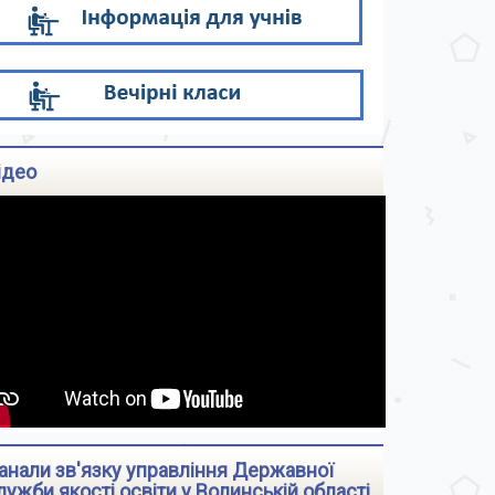
ідео
анали зв'язку управління Державної
лужби якості освіти у Волинській області