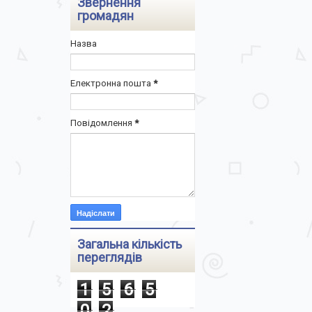
Звернення
громадян
Назва
Електронна пошта
*
Повідомлення
*
Загальна кількість
переглядів
1
5
6
5
0
2