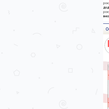
рок
дод
рок
вес
О