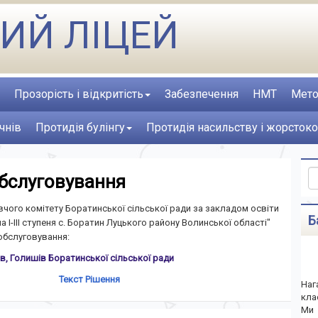
ИЙ ЛІЦЕЙ
Прозорість і відкритість
Забезпечення
НМТ
Мето
чнів
Протидія булінгу
Протидія насильству і жорстоко
обслуговування
чого комітету Боратинської сільської ради за закладом освіти
Б
 І-ІІІ ступеня с. Боратин Луцького району Волинської області"
обслуговування:
в, Голишів Боратинської сільської ради
Текст Рішення
Наг
кла
Ми 