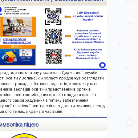
еріод воєнного стану управління Державної служби
сті освіти у Волинській області продовжує розглядати
рнення громадян, батьків, педагогів, консультувати
івників закладів освіти й представників органів
авління освітою місцевих органів влади та органів
цевого самоврядування з питань забезпечення
тупної та якісної освіти, спільно долати виклики, перед
ми стоїть наша країна в час війни.
имволіка ліцею