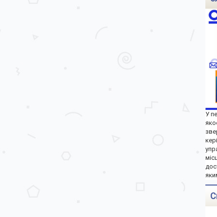
У п
яко
зве
кер
упр
міс
дос
яки
С