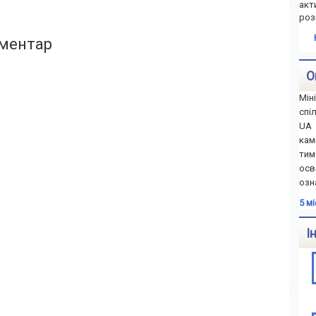
акт
роз
ментар
О
Мін
спі
UA 
ка
тим
осв
озн
5 м
І