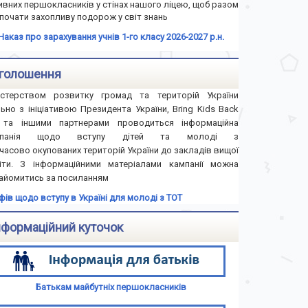
ивних першокласників у стінах нашого ліцею, щоб разом
почати захопливу подорож у світ знань
Наказ про зарахування учнів 1-го класу 2026-2027 р.н.
голошення
істерством розвитку громад та територій України
льно з ініціативою Президента України, Bring Kids Back
та іншими партнерами проводиться інформаційна
мпанія щодо вступу дітей та молоді з
часово окупованих територій України до закладів вищої
іти. З інформаційними матеріалами кампанії можна
айомитись за посиланням
іфів щодо вступу в Україні для молоді з ТОТ
нформаційний куточок
Батькам майбутніх першокласників