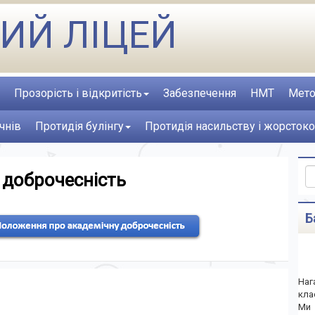
ИЙ ЛІЦЕЙ
Прозорість і відкритість
Забезпечення
НМТ
Мето
чнів
Протидія булінгу
Протидія насильству і жорстоко
 доброчесність
Б
Наг
кла
Ми 