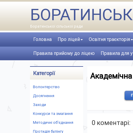
БОРАТИНСЬК
Боратинської сільської ради
Головна
Про ліцей
Освітня траєкторія
Правила прийому до ліцею
Правила для у
Категорії
Академічна
Волонтерство
Досягнення
Заходи
Конкурси та змагання
0 коментарі:
Методичні об'єднання
Протидія булінгу