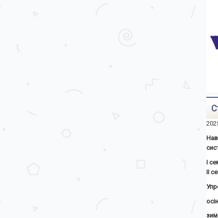
С
202
Нав
сис
І с
ІІ 
Упр
осін
зим