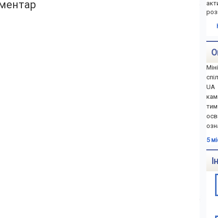
ментар
акт
роз
О
Мін
спі
UA 
ка
тим
осв
озн
5 м
І