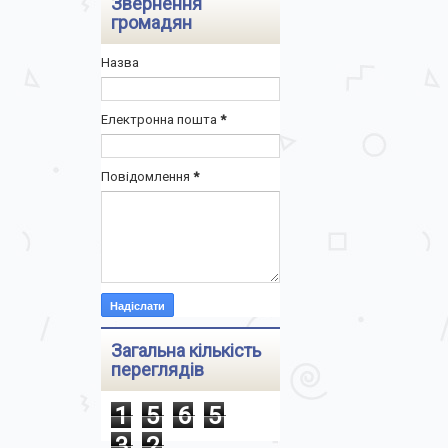
Звернення
громадян
Назва
Електронна пошта
*
Повідомлення
*
Загальна кількість
переглядів
1
5
6
5
3
2