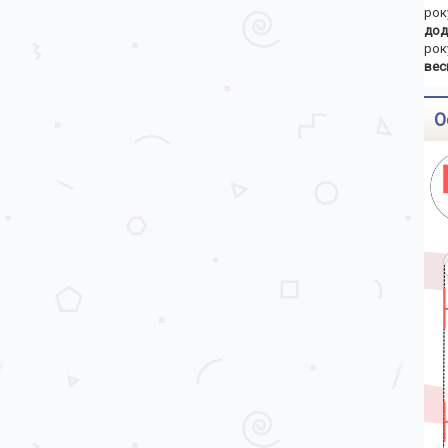
рок
дод
рок
вес
О