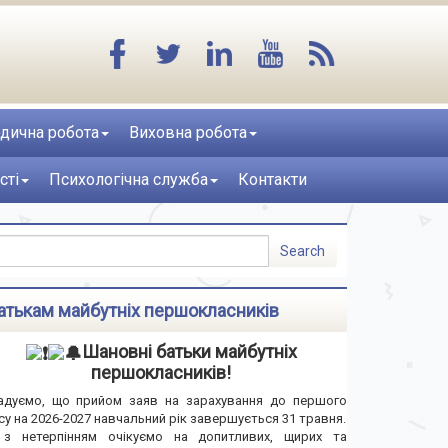
дична робота
Виховна робота
сті
Психологічна служба
Контакти
атькам майбутніх першокласників
Шановні батьки майбутніх
першокласників!
адуємо, що прийом заяв на зарахування до першого
су на 2026-2027 навчальний рік завершується 31 травня.
з нетерпінням очікуємо на допитливих, щирих та