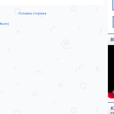
Головна сторінка
(Atom)
В
К
с