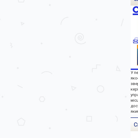
У п
яко
зве
кер
упр
міс
дос
яки
С