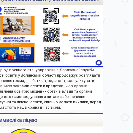
еріод воєнного стану управління Державної служби
сті освіти у Волинській області продовжує розглядати
рнення громадян, батьків, педагогів, консультувати
івників закладів освіти й представників органів
авління освітою місцевих органів влади та органів
цевого самоврядування з питань забезпечення
тупної та якісної освіти, спільно долати виклики, перед
ми стоїть наша країна в час війни.
имволіка ліцею