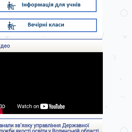
ідео
анали зв'язку управління Державної
лужби якості освіти у Волинській області