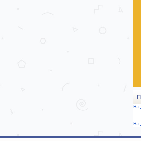
П
Нац
Нац