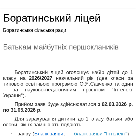
Боратинський ліцей
Боратинської сільської ради
Батькам майбутніх першоклаників
Боратинський ліцей оголошує набір дітей до 1
класу на
2026/2027
навчальний рік (два класи за
типовою освітньою програмою О.Я.Савченко та один
– за науково-педагогічним проєктом
“
Інтелект
України
”
).
Прийом заяв буде здійснюватися
з 02.03.2026 р.
по 31.05.2026 р
.
Для зарахування дитини до 1 класу батьки або
особи, які їх замінюють подають:
заяву (
Бланк заяви
,
бланк заяви "Інтелект"
)
·