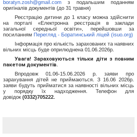
boratyn
.
zosh
@
gmail
.
com
з подальшим поданням
оригіналів документів
(
до 31 травня
)
Реєстрацію дитини до 1 класу можна здійснити
на порталі «Електронна реєстрація в заклади
загальної середньої освіти», перейшовши за
посиланням
Перегляд - Боратинський ліцей (isuo.org)
Інформація про кількість зарахованих та наявних
вільних місць буде оприлюднена 01.06.2026р.
Увага! Зараховуються тільки діти з повним
пакетом документів
.
Впродовж 01.06-15.06.2026 р. заяви про
зарахування дітей не приймаються. З 16.06 2026р.
заяви будуть прийматися за наявності вільних місць
у порядку їх надходження. Телефон для
довідок
(0332)705222
.