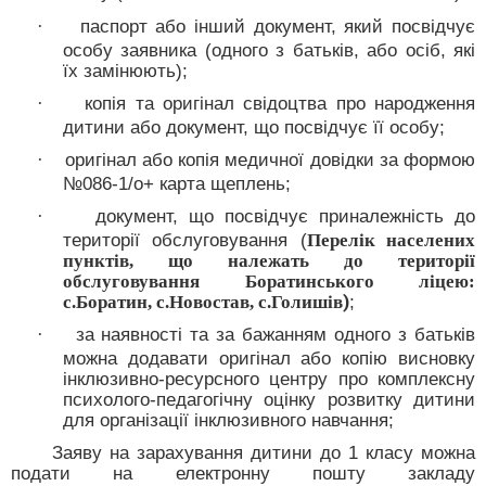
паспорт або інший документ, який посвідчує
·
особу заявника (одного з батьків, або осіб, які
їх замінюють);
копія та оригінал свідоцтва про народження
·
дитини або документ, що посвідчує її особу;
оригінал або копія медичної довідки за формою
·
№086-1/о
+ карта щеплень
;
документ, що посвідчує приналежність до
·
території обслуговування (
Перелік населених
пунктів, що належать до території
обслуговування Боратинського ліцею:
)
;
с.Боратин, с.Новостав, с.Голишів
за наявності та за бажанням одного з батьків
·
можна додавати оригінал або копію висновку
інклюзивно-ресурсного центру про комплексну
психолого-педагогічну оцінку розвитку дитини
для організації інклюзивного навчання;
Заяву на зарахування дитини до 1 класу можна
подати на електронну пошту закладу