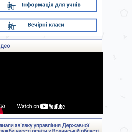
ідео
анали зв'язку управління Державної
лужби якості освіти у Волинській області