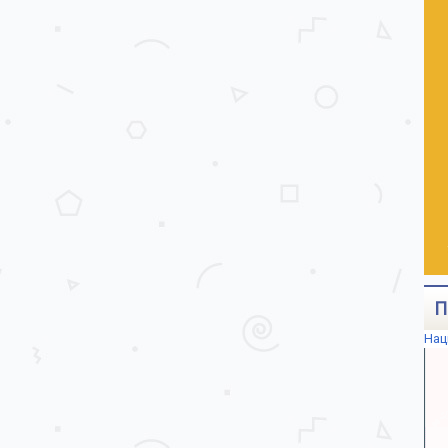
П
Нац