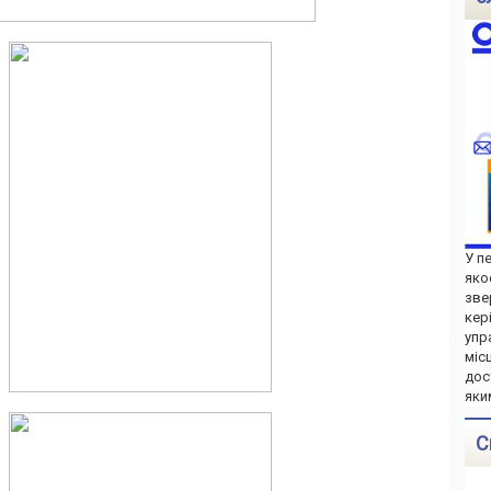
У п
яко
зве
кер
упр
міс
дос
яки
С