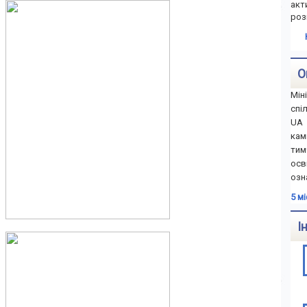
акт
роз
О
Мін
спі
UA 
ка
тим
осв
озн
5 м
І