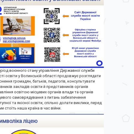
еріод воєнного стану управління Державної служби
сті освіти у Волинській області продовжує розглядати
рнення громадян, батьків, педагогів, консультувати
івників закладів освіти й представників органів
авління освітою місцевих органів влади та органів
цевого самоврядування з питань забезпечення
тупної та якісної освіти, спільно долати виклики, перед
ми стоїть наша країна в час війни.
имволіка ліцею