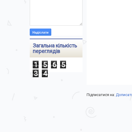
Загальна кількість
переглядів
1
5
6
5
3
4
Підписатися на:
Дописати