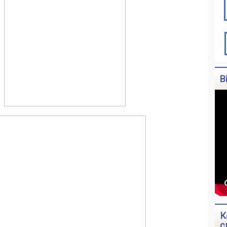
В
К
с