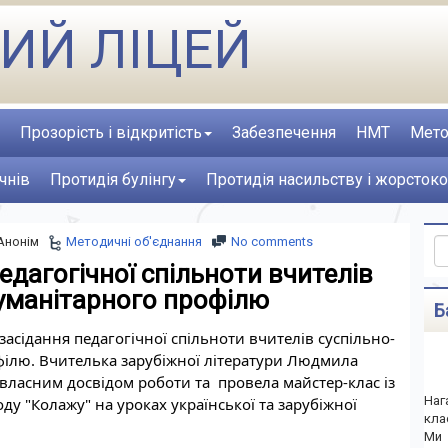
ИЙ ЛІЦЕЙ
Прозорість і відкритість
Забезпечення
НМТ
Мето
чнів
Протидія булінгу
Протидія насильству і жорстоко
Анонім
Методичні об'єднання
No comments
едагогічної спільноти вчителів
гуманітарного профілю
Б
 засідання педагогічної спільноти вчителів суспільно-
ілю. Вчителька зарубіжної літератури Людмила 
власним досвідом роботи та  провела майстер-клас із 
Наг
у "Колажу" на уроках української та зарубіжної 
кла
Ми 