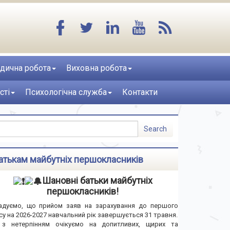
дична робота
Виховна робота
сті
Психологічна служба
Контакти
атькам майбутніх першокласників
Шановні батьки майбутніх
першокласників!
адуємо, що прийом заяв на зарахування до першого
су на 2026-2027 навчальний рік завершується 31 травня.
з нетерпінням очікуємо на допитливих, щирих та