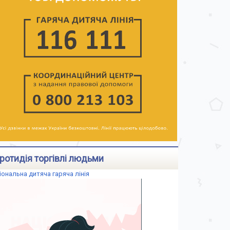
ротидія торгівлі людьми
іональна дитяча гаряча лінія