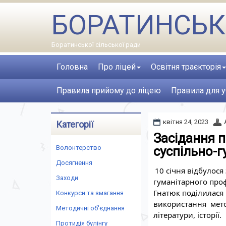
БОРАТИНСЬК
Боратинської сільської ради
Головна
Про ліцей
Освітня траєкторія
Правила прийому до ліцею
Правила для у
квітня 24, 2023
Категорії
Засідання п
Волонтерство
суспільно-
Досягнення
10 січня відбулося
Заходи
гуманітарного проф
Гнатюк поділилася 
Конкурси та змагання
використання  метод
Методичні об'єднання
літератури, історії.
Протидія булінгу