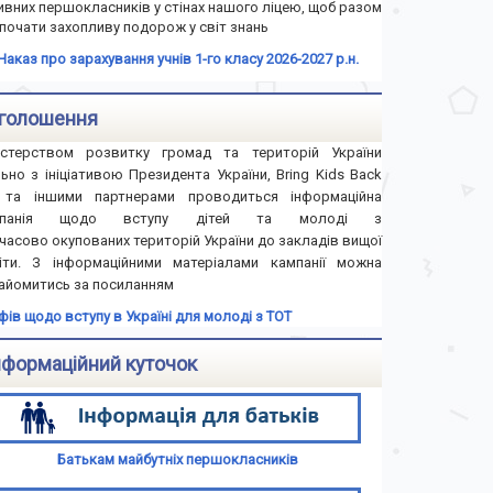
ивних першокласників у стінах нашого ліцею, щоб разом
почати захопливу подорож у світ знань
Наказ про зарахування учнів 1-го класу 2026-2027 р.н.
голошення
істерством розвитку громад та територій України
льно з ініціативою Президента України, Bring Kids Back
та іншими партнерами проводиться інформаційна
мпанія щодо вступу дітей та молоді з
часово окупованих територій України до закладів вищої
іти. З інформаційними матеріалами кампанії можна
айомитись за посиланням
іфів щодо вступу в Україні для молоді з ТОТ
нформаційний куточок
Батькам майбутніх першокласників