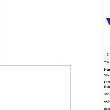
С
202
Нав
сис
І с
ІІ 
Упр
осін
зим