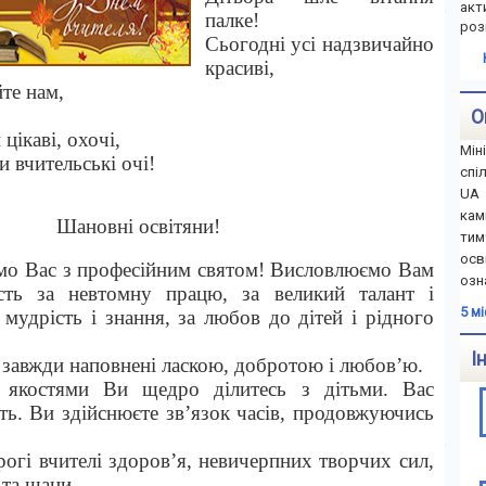
акт
палке!
роз
Сьогодні усі надзвичайно
красиві,
те нам,
О
 цікаві, охочі,
Мін
 вчительські оч
і!
спі
UA 
ка
Шановні освітяни!
тим
осв
мо Вас з професійним святом! Висловлюємо Вам
озн
сть за невтомну працю, за великий талант і
5 м
 мудрість і знання, за любов до дітей і рідного
І
 завжди наповнені
ласкою
, добротою
і любов’ю
.
якостями Ви щедро ділитесь з дітьми. Вас
ь. Ви здійснюєте зв’язок часів, продовжуючись
рог
і
вчителі
здоров’я, невичерпних творчих сил,
я
та шани
.