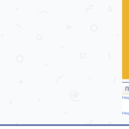
П
Нац
Нац