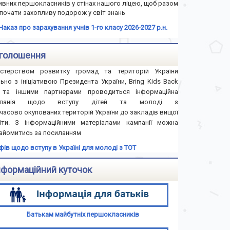
ивних першокласників у стінах нашого ліцею, щоб разом
почати захопливу подорож у світ знань
Наказ про зарахування учнів 1-го класу 2026-2027 р.н.
голошення
істерством розвитку громад та територій України
льно з ініціативою Президента України, Bring Kids Back
та іншими партнерами проводиться інформаційна
мпанія щодо вступу дітей та молоді з
часово окупованих територій України до закладів вищої
іти. З інформаційними матеріалами кампанії можна
айомитись за посиланням
іфів щодо вступу в Україні для молоді з ТОТ
нформаційний куточок
Батькам майбутніх першокласників