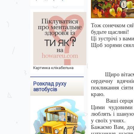
Тож сонечком сяй
будьте щасливі!
Ці зустрічі з вами
Щоб зорями сяяли
Картинка клікабельна
Щиро вітає
сердечну вдячні
Розклад руху
покликання сіяти
автобусів
краю.
Ваші серця
Цими чудовими 
люблять і шануют
у своїх учнях.
Бажаємо Вам, до
натхнення, щаст