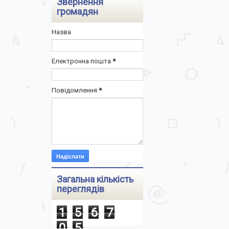
Звернення
громадян
Назва
Електронна пошта
*
Повідомлення
*
Загальна кількість
переглядів
1
5
6
7
0
5