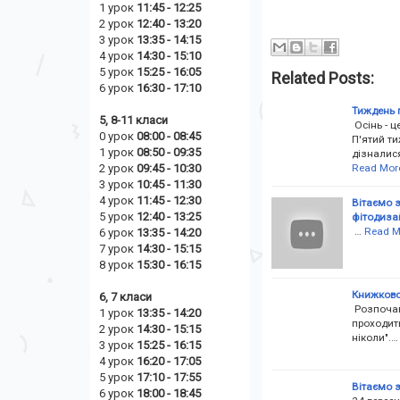
1 урок
11:45 - 12:25
2 урок
12:40 - 13:20
3 урок
13:35 - 14:15
4 урок
14:30 - 15:10
5 урок
15:25 - 16:05
Related Posts:
6 урок
16:30 - 17:10
Тиждень п
5, 8-11 класи
Осінь - ц
0 урок
08:00 - 08:45
П'ятий ти
1 урок
08:50 - 09:35
дізналися
Read Mor
2 урок
09:45 - 10:30
3 урок
10:45 - 11:30
4 урок
11:45 - 12:30
Вітаємо з
5 урок
12:40 - 13:25
фітодизай
…
Read M
6 урок
13:35 - 14:20
7 урок
14:30 - 15:15
8 урок
15:30 - 16:15
Книжково
6, 7 класи
Розпочавс
1 урок
13:35 - 14:20
проходить
2 урок
14
:30 - 15:15
ніколи".…
3 урок
15:25 - 16:15
4 урок
16:20 - 17:05
5 урок
17:10 - 17:55
Вітаємо з
6 урок
18:00 - 18:45