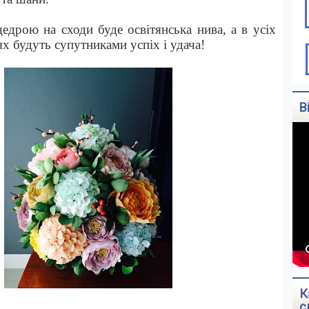
едрою на сходи буде освітянська нива, а в усіх
 будуть супутниками успіх і удача!
В
К
с