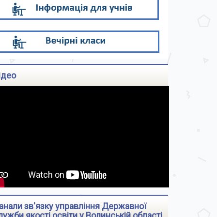
ідео
анали зв'язку управління Державної
лужби якості освіти у Волинській області