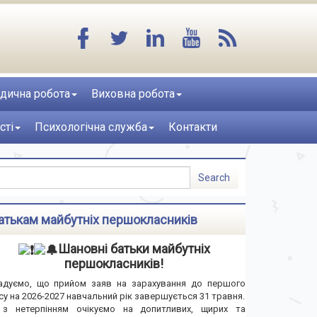
дична робота
Виховна робота
сті
Психологічна служба
Контакти
атькам майбутніх першокласників
Шановні батьки майбутніх
першокласників!
адуємо, що прийом заяв на зарахування до першого
су на 2026-2027 навчальний рік завершується 31 травня.
з нетерпінням очікуємо на допитливих, щирих та