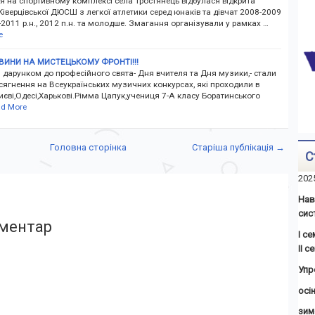
я на спортивному комплексі села Тростянець відбулася відкрита
Ківерцівської ДЮСШ з легкої атлетики серед юнаків та дівчат 2008-2009
0-2011 р.н., 2012 п.н. та молодше. Змагання організували у рамках …
e
ВИНИ НА МИСТЕЦЬКОМУ ФРОНТІ!!!
 дарунком до професійного свята- Дня вчителя та Дня музики,- стали
сягнення на Всеукраїнських музичних конкурсах, які проходили в
Києві,Одесі,Харькові.Рімма Цапук,учениця 7-А класу Боратинського
d More
Головна сторінка
Старіша публікація →
С
202
Нав
сис
ментар
І с
ІІ 
Упр
осін
зим