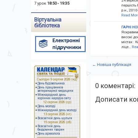
24 вересн
7 урок
18:50 - 19:35
першість 
р.н., 201
Read Mor
Віртуальна
бібліотека
ГАРНІ НО
Яскравим
високі до
містах : 
ліце…
Rea
← Новіша публікація
0 коментарі:
Дописати ко