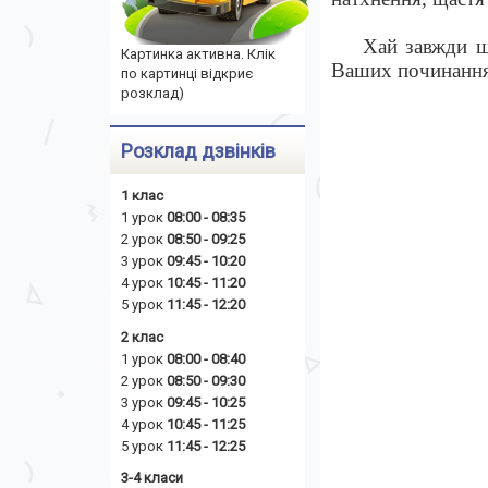
Хай завжди щ
Картинка активна. Клік
Ваших починаннях
по картинці відкриє
розклад)
Розклад дзвінків
1 клас
1 урок
08:00 - 08:35
2 урок
08:50 - 09:25
3 урок
09:45 - 10:20
4 урок
10:45 - 11:20
5 урок
11:45 - 12:20
2 клас
1 урок
08:00 - 08:40
2 урок
08:50 - 09:30
3 урок
09:45 - 10:25
4 урок
10:45 - 11:25
5 урок
11:45 - 12:25
3-4 класи