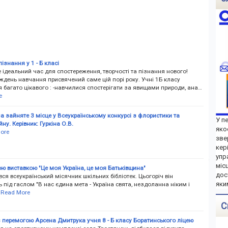
ізнання у 1 - Б класі
е ідеальний час для спостереження, творчості та пізнання нового!
ждень навчання присвячений саме цій порі року. Учні 1Б класу
 багато цікавого : -навчилися спостерігати за явищами природи, ана…
e
а зайняте 3 місце у Всеукраїнському конкурсі з флористики та
У п
ну. Керівник: Гуркіна О.В.
яко
ore
зве
кер
упр
міс
ю виставкою "Це моя Україна, це моя Батьківщина"
дос
я всеукраїнський місячник шкільних бібліотек. Цьогоріч він
яки
 під гаслом "В нас єдина мета - Україна свята, нездоланна ніким і
Read More
С
 перемогою Арсена Дмитрука учня 8 - Б класу Боратинського ліцею