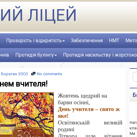
ИЙ ЛІЦЕЙ
Прозорість і відкритість
Забезпечення
НМТ
Мето
чнів
Протидія булінгу
Протидія насильству і жорстоко
Боратин ЗЗСО
No comments
нем вчителя!
Б
Жовтень щедрий на
барви осінні
,
День учителя – свято ж
яке!
Освітянській велик
і
й
Наг
кла
родині
Ми 
Дітвора шле вітання