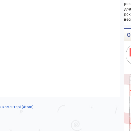
рок
дод
рок
вес
О
 коментарі (Atom)