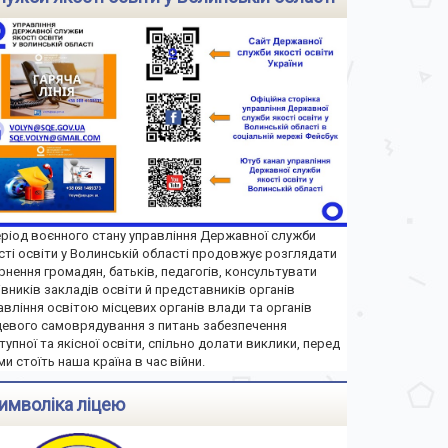
еріод воєнного стану управління Державної служби
сті освіти у Волинській області продовжує розглядати
рнення громадян, батьків, педагогів, консультувати
івників закладів освіти й представників органів
авління освітою місцевих органів влади та органів
цевого самоврядування з питань забезпечення
тупної та якісної освіти, спільно долати виклики, перед
ми стоїть наша країна в час війни.
имволіка ліцею