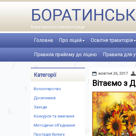
БОРАТИНСЬК
Боратинської сільської ради
Головна
Про ліцей
Освітня траєкторія
Правила прийому до ліцею
Правила для у
жовтня 26, 2017
Категорії
Вітаємо з Д
Волонтерство
Досягнення
Заходи
Конкурси та змагання
Методичні об'єднання
Протидія булінгу