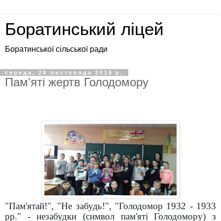
Боратинський ліцей
Боратинської сільської ради
середа, 28 листопада 2018 р.
Пам'яті жертв Голодомору
"Пам'ятай!", "Не забудь!", "Голодомор 1932 - 1933
рр." - незабудки (символ пам'яті Голодомору) з