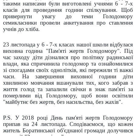
такими написами були виготовлені учнями 6 - 7-х
класів для проведення години спілкування. Щоб
привернути увагу до теми Голодомору
семикласники провели анкетування про ставлення
учнів до хліба.
23 листопада у 6 - 7-х класах нашої школи відбулася
виховна година "Пам'яті жертв Голодомору". Під
час заходу діти дізналися про політику радянської
влади, яка спричинила голодомор та ознайомилися
зі спогадами своїх однолітків, які пережили ті важкі
часи. На завершення виховної години діти
хвилиною мовчання вшанували тих, кого забрав з
життя голод та запалили свічки в знак пам'яті за
померлими від Голодомору, щоб вони освітили
"майбутнє без жертв, без насильства, без жахів".
P.S. У 2018 році День пам'яті жертв Голодомору
припав на 24 листопада. Сподіваємося, що кожен
житель Боратинської об'єднаної громади долучився