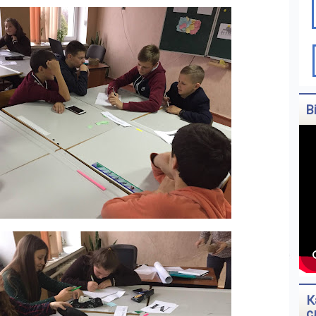
В
К
с