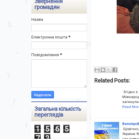
Звернення
громадян
Назва
Електронна пошта
*
Повідомлення
*
Related Posts:
Згідно з 
Міжнародн
загинули 
Read Mor
Загальна кількість
переглядів
Велопробі
1
5
6
5
Щорічно,
України.У
7
3
час повно