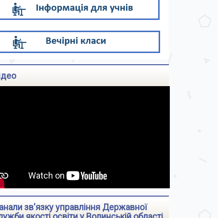
ідео
анали зв'язку управління Державної
лужби якості освіти у Волинській області