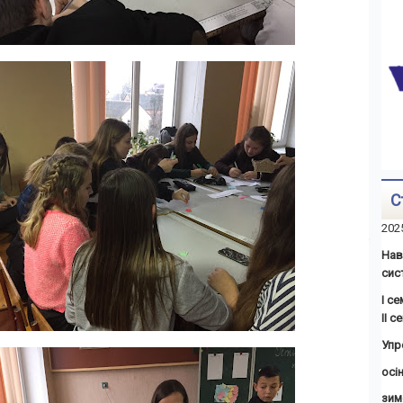
С
202
Нав
сис
І с
ІІ 
Упр
осін
зим