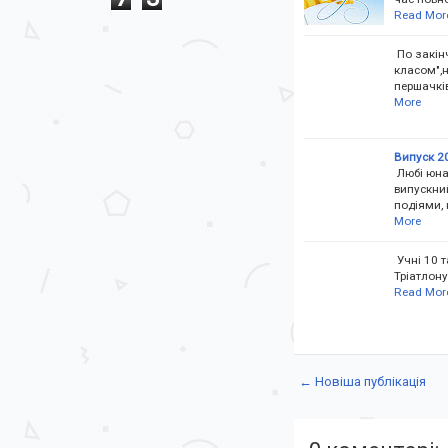
Read Mor
По закінч
класом",н
першачків
More
Випуск 2
Любі юнак
випускний
подіями,
More
Учні 10 т
Тріатлон
Read Mor
← Новіша публікація