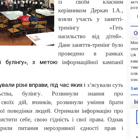
із своїм класним
акт
роз
керівником Деркач І.А.,
взяли участь у занятті-
тренінгу «Геть
О
насильство від дітей».
Мін
Дане заняття-тренінг було
спі
проведено в рамках
UA 
ка
ї булінгу»
, з метою
інформаційної кампанії
тим
осв
озн
вали різні вправи, під час яких і
з
’ясува
л
и суть
5 м
ства
, булінгу
. Розви
нули
знання про
І
 своїх дій, вчинків, розви
нули
уміння брати
ої поведінки людей.
Отримал
и інформацію про
истити себе, свою гідність і свої права
. Однак
кри
л
и питання нерозривної єдності прав і