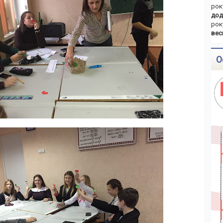
рок
дод
рок
вес
О