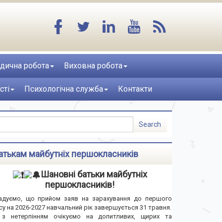
дична робота
Виховна робота
сті
Психологічна служба
Контакти
атькам майбутніх першокласників
Шановні батьки майбутніх
першокласників!
адуємо, що прийом заяв на зарахування до першого
су на 2026-2027 навчальний рік завершується 31 травня.
з нетерпінням очікуємо на допитливих, щирих та