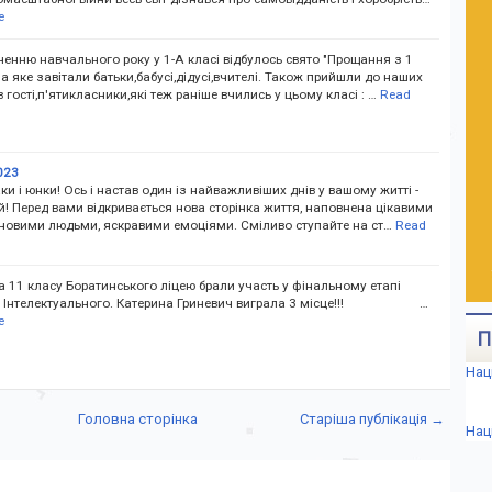
e
енню навчального року у 1-А класі відбулось свято "Прощання з 1
а яке завітали батьки,бабусі,дідусі,вчителі. Також прийшли до наших
 гості,п'ятикласники,які теж раніше вчились у цьому класі : …
Read
023
и і юнки! Ось і настав один із найважливіших днів у вашому житті -
! Перед вами відкривається нова сторінка життя, наповнена цікавими
 новими людьми, яскравими емоціями. Сміливо ступайте на ст…
Read
а 11 класу Боратинського ліцею брали участь у фінальному етапі
у Інтелектуального. Катерина Гриневич виграла 3 місце!!! …
e
П
Нац
Головна сторінка
Старіша публікація →
Нац