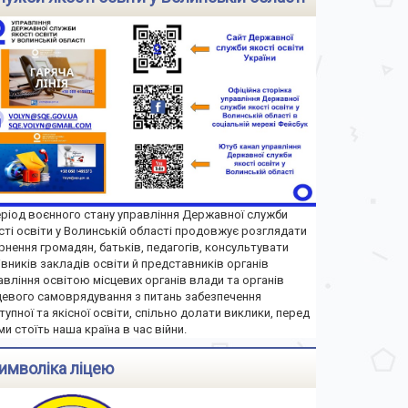
еріод воєнного стану управління Державної служби
сті освіти у Волинській області продовжує розглядати
рнення громадян, батьків, педагогів, консультувати
івників закладів освіти й представників органів
авління освітою місцевих органів влади та органів
цевого самоврядування з питань забезпечення
тупної та якісної освіти, спільно долати виклики, перед
ми стоїть наша країна в час війни.
имволіка ліцею