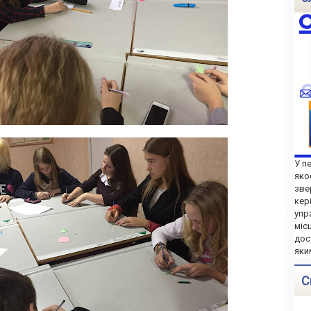
У п
яко
зве
кер
упр
міс
дос
яки
С