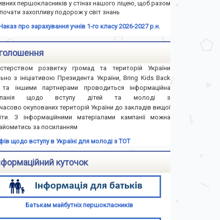
ивних першокласників у стінах нашого ліцею, щоб разом
почати захопливу подорож у світ знань
Наказ про зарахування учнів 1-го класу 2026-2027 р.н.
голошення
істерством розвитку громад та територій України
льно з ініціативою Президента України, Bring Kids Back
та іншими партнерами проводиться інформаційна
мпанія щодо вступу дітей та молоді з
часово окупованих територій України до закладів вищої
іти. З інформаційними матеріалами кампанії можна
айомитись за посиланням
іфів щодо вступу в Україні для молоді з ТОТ
нформаційний куточок
Батькам майбутніх першокласників