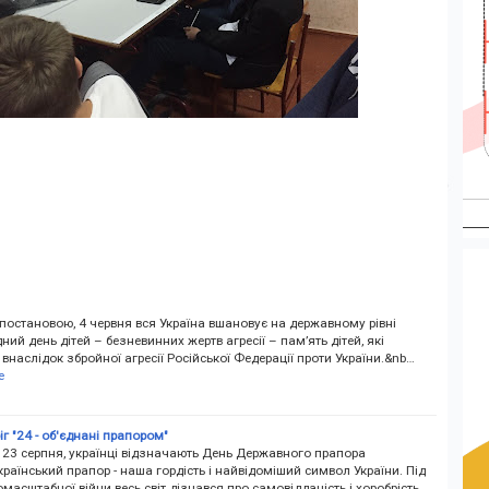
постановою, 4 червня вся Україна вшановує на державному рівні
ий день дітей – безневинних жертв агресії – пам’ять дітей, які
внаслідок збройної агресії Російської Федерації проти України.&nb…
e
г "24 - об'єднані прапором"
 23 серпня, українці відзначають День Державного прапора
країнський прапор - наша гордість і найвідоміший символ України. Під
масштабної війни весь світ дізнався про самовідданість і хоробрість…