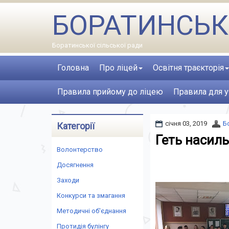
БОРАТИНСЬК
Боратинської сільської ради
Головна
Про ліцей
Освітня траєкторія
Правила прийому до ліцею
Правила для у
січня 03, 2019
Б
Категорії
Геть насиль
Волонтерство
Досягнення
Заходи
Конкурси та змагання
Методичні об'єднання
Протидія булінгу