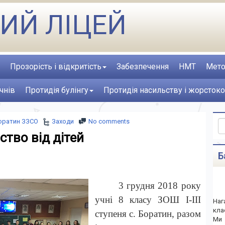
ИЙ ЛІЦЕЙ
Прозорість і відкритість
Забезпечення
НМТ
Мето
чнів
Протидія булінгу
Протидія насильству і жорстоко
оратин ЗЗСО
Заходи
No comments
ство від дітей
Б
3 грудня 2018 року
учні 8 класу ЗОШ І-ІІІ
Наг
кла
ступеня с. Боратин, разом
Ми 