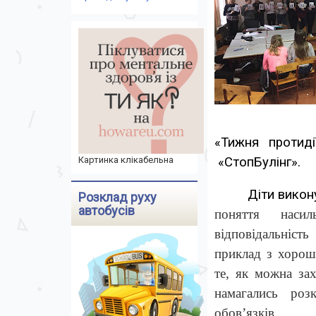
«Тижня протиді
Картинка клікабельна
«СтопБулінг».
Діти викону
Розклад руху
автобусів
поняття насиль
відповідальність
приклад з хорош
те, як можна зах
намагались
роз
обов’язків.