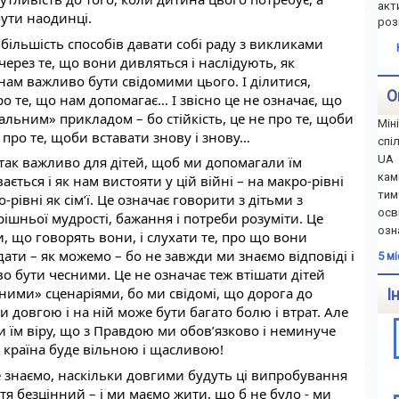
акт
ути наодинці.
роз
більшість способів давати собі раду з викликами 
ерез те, що вони дивляться і наслідують, як 
нам важливо бути свідомими цього. І ділитися, 
О
о те, що нам допомагає… І звісно це не означає, що 
альним» прикладом – бо стійкість, це не про те, щоби 
Мін
 про те, щоби вставати знову і знову…
спі
UA 
 так важливо для дітей, щоб ми допомагали їм 
ка
ається і як нам вистояти у цій війні – на макро-рівні 
тим
о-рівні як сім’ї. Це означає говорити з дітьми з 
осв
ішньої мудрості, бажання і потреби розуміти. Це 
озн
, що говорять вони, і слухати те, про що вони 
ати – як можемо – бо не завжди ми знаємо відповіді і 
5 м
о бути чесними. Це не означає теж втішати дітей 
ими» сценаріями, бо ми свідомі, що дорога до 
І
 довгою і на ній може бути багато болю і втрат. Але 
и їм віру, що з Правдою ми обов’язково і неминуче 
 країна буде вільною і щасливою!
е знаємо, наскільки довгими будуть ці випробування 
тя безцінний – і ми маємо жити, що б не було - ми 