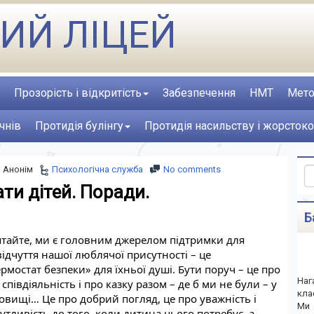
ИЙ ЛІЦЕЙ
Прозорість і відкритість
Забезпечення
НМТ
Мето
чнів
Протидія булінгу
Протидія насильству і жорстоко
Анонім
Психологічна служба
No comments
ти дітей. Поради.
Б
’ятайте, ми є головним джерелом підтримки для 
наших дітей. Тому відчуття нашої люблячої присутності – це 
мостат безпеки» для їхньої душі. Бути поруч – це про 
Наг
співдіяльність і про казку разом – де б ми не були – у 
кла
овищі… Це про добрий погляд, це про уважність і 
Ми 
тливість до того, коли дитина цього потребує, а 