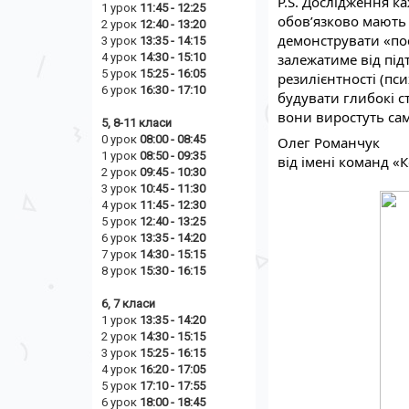
P.S. Дослідження к
1 урок
11:45 - 12:25
обов’язково мають 
2 урок
12:40 - 13:20
демонструвати «пос
3 урок
13:35 - 14:15
залежатиме від під
4 урок
14:30 - 15:10
5 урок
15:25 - 16:05
резилієнтності (псих
6 урок
16:30 - 17:10
будувати глибокі с
вони виростуть сам
5, 8-11 класи
0 урок
08:00 - 08:45
Олег Романчук
1 урок
08:50 - 09:35
від імені команд «Ко
2 урок
09:45 - 10:30
3 урок
10:45 - 11:30
4 урок
11:45 - 12:30
5 урок
12:40 - 13:25
6 урок
13:35 - 14:20
7 урок
14:30 - 15:15
8 урок
15:30 - 16:15
6, 7 класи
1 урок
13:35 - 14:20
2 урок
14
:30 - 15:15
3 урок
15:25 - 16:15
4 урок
16:20 - 17:05
5 урок
17:10 - 17:55
6 урок
18:00 - 18:45