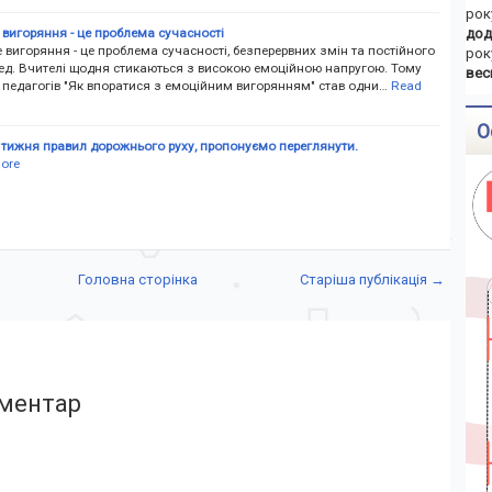
рок
вигоряння - це проблема сучасності
дод
вигоряння - це проблема сучасності, безперервних змін та постійного
рок
ред. Вчителі щодня стикаються з високою емоційною напругою. Тому
вес
 педагогів "Як впоратися з емоційним вигорянням" став одни…
Read
О
 тижня правил дорожнього руху, пропонуємо переглянути.
ore
Головна сторінка
Старіша публікація →
ментар