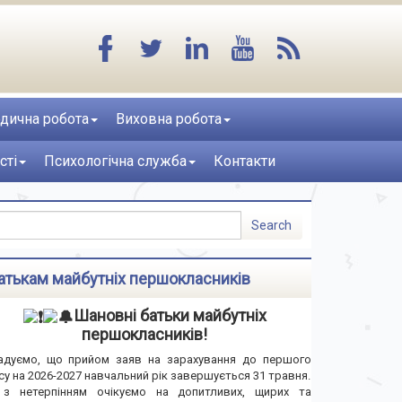
дична робота
Виховна робота
сті
Психологічна служба
Контакти
атькам майбутніх першокласників
Шановні батьки майбутніх
першокласників!
адуємо, що прийом заяв на зарахування до першого
су на 2026-2027 навчальний рік завершується 31 травня.
з нетерпінням очікуємо на допитливих, щирих та