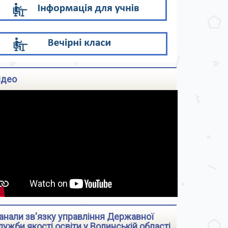
ідео
анали зв'язку управління Державної
лужби якості освіти у Волинській області