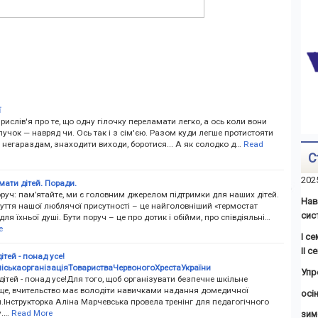
ї
рислів'я про те, що одну гілочку переламати легко, а ось коли вони
 пучок — навряд чи. Ось так і з сім'єю. Разом куди легше протистояти
негараздам, знаходити виходи, боротися... А як солодко д…
Read
С
202
мати дітей. Поради.
оруч: пам’ятайте, ми є головним джерелом підтримки для наших дітей.
Нав
уття нашої люблячої присутності – це найголовніший «термостат
сис
для їхньої душі. Бути поруч – це про дотик і обійми, про співдіяльні…
e
І с
ІІ 
ітей - понад усе!
іськаорганізаціяТоваристваЧервоногоХрестаУкраїни
Упр
ітей - понад усе!Для того, щоб організувати безпечне шкільне
ще, вчительство має володіти навичками надання домедичної
осін
Інструкторка Аліна Марчевська провела тренінг для педагогічного
у.…
Read More
зим