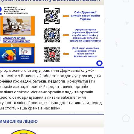
еріод воєнного стану управління Державної служби
сті освіти у Волинській області продовжує розглядати
рнення громадян, батьків, педагогів, консультувати
івників закладів освіти й представників органів
авління освітою місцевих органів влади та органів
цевого самоврядування з питань забезпечення
тупної та якісної освіти, спільно долати виклики, перед
ми стоїть наша країна в час війни.
имволіка ліцею