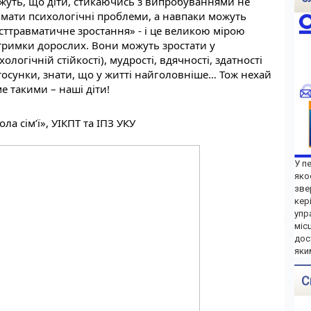
ажуть, що діти, стикаючись з випробуваннями не 
мати психологічні проблеми, а навпаки можуть 
ттравматичне зростання» - і це великою мірою 
тримки дорослих. Вони можуть зростати у 
ологічній стійкості), мудрості, вдячності, здатності 
тосунки, знати, що у житті найголовніше… Тож нехай 
е такими – наші діти!
ла сім’ї», УІКПТ та ІПЗ УКУ
У п
яко
зве
кер
упр
міс
дос
яки
С