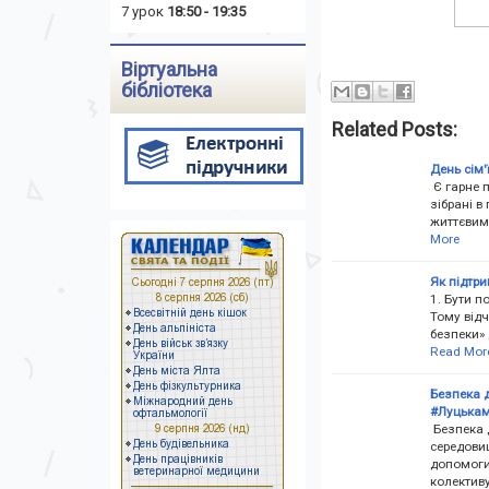
7 урок
18:50 - 19:35
Віртуальна
бібліотека
Related Posts:
День сім'
Є гарне п
зібрані в
життєвим 
More
Як підтри
1. Бути п
Тому відч
безпеки» 
Read Mor
Безпека д
#Луцькам
Безпека д
середови
допомоги.
колектив