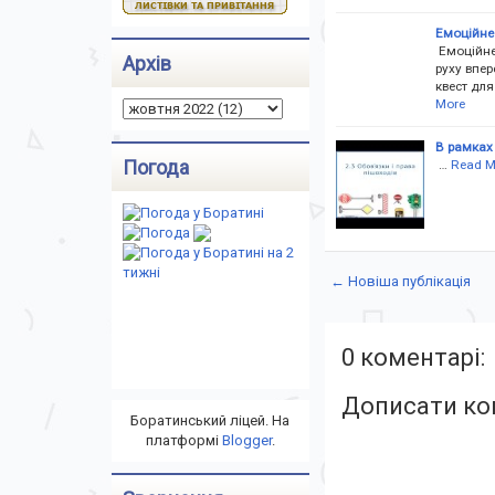
Емоційне 
Емоційне 
Архів
руху впе
квест для
More
В рамках
Погода
…
Read M
← Новіша публікація
0 коментарі:
Дописати ко
Боратинський ліцей. На
платформі
Blogger
.