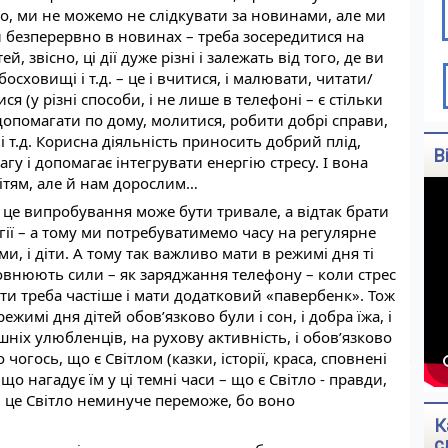
но, ми не можемо не слідкувати за новинами, але ми 
 безперервно в новинах – треба зосередитися на 
ей, звісно, ці дії дуже різні і залежать від того, де ви 
босховищі і т.д. – це і вчитися, і малювати, читати/
ся (у різні способи, і не лише в телефоні – є стільки 
 допомагати по дому, молитися, робити добрі справи, 
 т.д. Корисна діяльність приносить добрий плід, 
В
гу і допомагає інтегрувати енергію стресу. І вона 
ітям, але й нам дорослим…
 це випробування може бути тривале, а відтак брати 
ії – а тому ми потребуватимемо часу на регулярне 
ми, і діти. А тому так важливо мати в режимі дня ті 
повнюють сили – як заряджання телефону – коли стрес 
ти треба частіше і мати додатковий «павербенк». Тож 
жимі дня дітей обов’язково були і сон, і добра їжа, і 
шніх улюбленців, на рухову активність, і обов’язково 
огось, що є Світлом (казки, історії, краса, сповнені 
 і що нагадує їм у ці темні часи – що є Світло - правди, 
і це Світло неминуче переможе, бо воно 
К
с