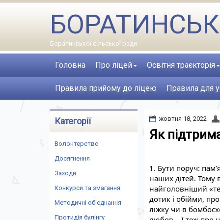
БОРАТИНСЬК
Боратинської сільської ради
Головна
Про ліцей
Освітня траєкторія
Правила прийому до ліцею
Правила для у
жовтня 18, 2022
Категорії
Як підтрима
Волонтерство
Досягнення
1. Бути поруч: пам
Заходи
найголовніший «тер
Конкурси та змагання
дотик і обійми, про 
Методичні об'єднання
ліжку чи в бомбосх
Протидія булінгу
любов… І теж про чу