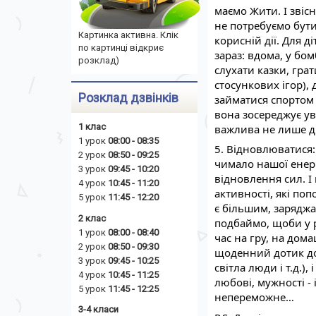
маємо Жити. І звіс
не потребуємо бути
Картинка активна. Клік
корисній дії. Для діт
по картинці відкриє
зараз: вдома, у бом
розклад)
слухати казки, грати
стосункових ігор),
Розклад дзвінків
займатися спортом і
вона зосереджує ува
1 клас
важлива не лише д
1 урок
08:00 - 08:35
5. Відновлюватися:
2 урок
08:50 - 09:25
чимало нашої енерг
3 урок
09:45 - 10:20
відновлення сил. І 
4 урок
10:45 - 11:20
активності, які по
5 урок
11:45 - 12:20
є більшим, заряджа
2 клас
подбаймо, щоби у ре
1 урок
08:00 - 08:40
час на гру, на дома
2 урок
08:50 - 09:30
щоденний дотик до ч
3 урок
09:45 - 10:25
світла люди і т.д.),
4 урок
10:45 - 11:25
любові, мужності - 
5 урок
11:45 - 12:25
непереможне…
3-4 класи