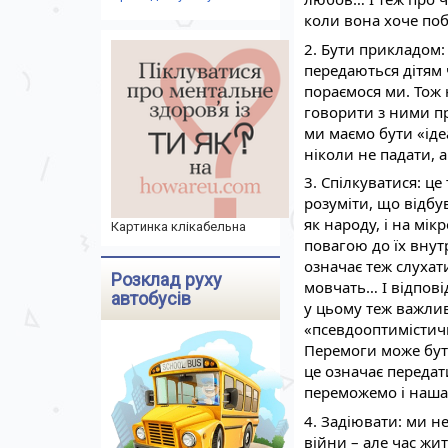
коли вона хоче поб
2. Бути прикладом: 
передаються дітям ч
пораємося ми. Тож 
говорити з ними пр
ми маємо бути «іде
ніколи не падати, а
3. Спілкуватися: це
розуміти, що відбув
як народу, і на мікр
Картинка клікабельна
повагою до їх внутр
означає теж слухати
Розклад руху
мовчать… І відповід
автобусів
у цьому теж важлив
«псевдооптимістичн
Перемоги може бути
це означає передат
переможемо і наша
4. Задіювати: ми н
війни – але час жит