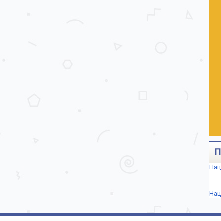
П
Нац
Нац