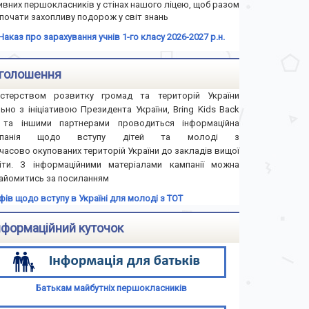
ивних першокласників у стінах нашого ліцею, щоб разом
почати захопливу подорож у світ знань
Наказ про зарахування учнів 1-го класу 2026-2027 р.н.
голошення
істерством розвитку громад та територій України
льно з ініціативою Президента України, Bring Kids Back
та іншими партнерами проводиться інформаційна
мпанія щодо вступу дітей та молоді з
часово окупованих територій України до закладів вищої
іти. З інформаційними матеріалами кампанії можна
айомитись за посиланням
іфів щодо вступу в Україні для молоді з ТОТ
нформаційний куточок
Батькам майбутніх першокласників