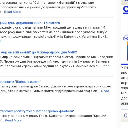
кі створила на гуртку "Світ паперових фантазій" ( модульне
Пропонуємо іншим учням долучитися до гуртка, щоб творити
е…
Read More
ний день дарування книг - 14 лютого.
радицією стало відзначати Міжнародний день дарування книг 14
Цього року наша бібліотека теж не залишилася поза увагою. Дякую
чам, які долучилися до цієї акції.41Alla Kateryniuk, Valentyna Iliuk&…
e
 мир на всій землі!" до Міжнародного дня МИРУ
 мир на всій землі!" Під таким гаслом сьогодні пройшов Міжнародний
. Протягом дня був проведений квест для учнів 6-х класів« За мир в
віті"Класними керівниками години спілкування «Мир на землі…
Read
У п
яко
зве
плакатів "Шкільне життя"
кер
днів у житті учнів дуже багато. Декому може здатися, що вони схожі
упр
дин, але це не так. Шкільне життя вирує приємними подіями.…
Read
міс
дос
яки
творчих робіт гуртка "Світ паперових фантазії".
С
ено ученицю 6-А класу Гладь Юлію та присвоєно звання "Кращий
ь"…
Read More