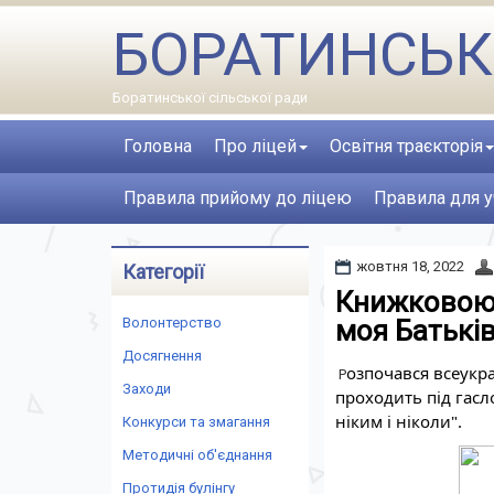
БОРАТИНСЬК
Боратинської сільської ради
Головна
Про ліцей
Освітня траєкторія
Правила прийому до ліцею
Правила для у
жовтня 18, 2022
Категорії
Книжковою 
Волонтерство
моя Батькі
Досягнення
озпочався всеукра
Р
Заходи
проходить під гасло
ніким і ніколи".
Конкурси та змагання
Методичні об'єднання
Протидія булінгу