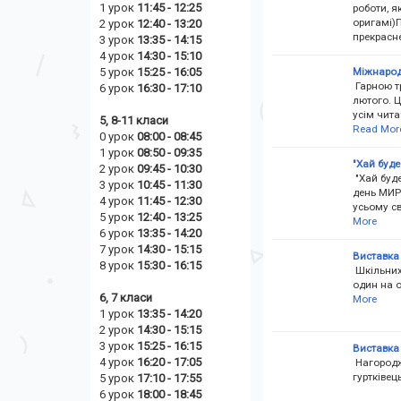
1 урок
11:45 - 12:25
роботи, я
оригамі)
2 урок
12:40 - 13:20
прекрасн
3 урок
13:35 - 14:15
4 урок
14:30 - 15:10
Міжнарод
5 урок
15:25 - 16:05
Гарною т
6 урок
16:30 - 17:10
лютого. 
усім чита
5, 8-11 класи
Read Mor
0 урок
08:00 - 08:45
1 урок
08:50 - 09:35
"Хай буде
2 урок
09:45 - 10:30
"Хай буде
3 урок
10:45 - 11:30
день МИРУ
4 урок
11:45 - 12:30
усьому с
5 урок
12:40 - 13:25
More
6 урок
13:35 - 14:20
7 урок
14:30 - 15:15
Виставка 
8 урок
15:30 - 16:15
Шкільних 
один на о
6, 7 класи
More
1 урок
13:35 - 14:20
2 урок
14
:30 - 15:15
3 урок
15:25 - 16:15
Виставка 
4 урок
16:20 - 17:05
Нагородж
гуртківец
5 урок
17:10 - 17:55
6 урок
18:00 - 18:45