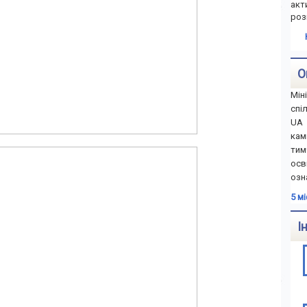
акт
роз
О
Мін
спі
UA 
ка
тим
осв
озн
5 м
І