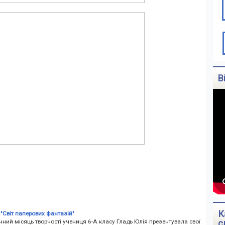
В
К
"Світ паперових фантазій"
ний місяць творчості учениця 6-А класу Гладь Юлія презентувала свої
с