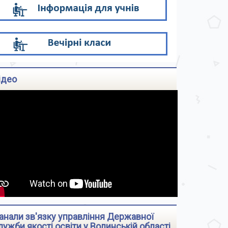
ідео
анали зв'язку управління Державної
лужби якості освіти у Волинській області