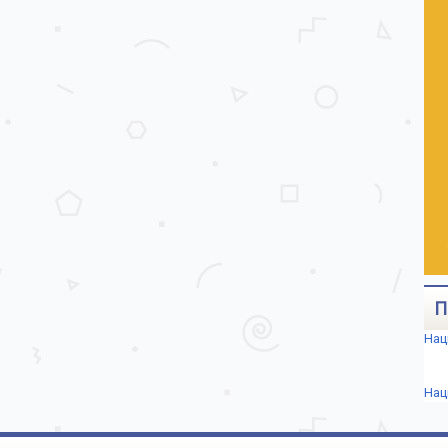
П
Нац
Нац