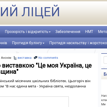
ИЙ ЛІЦЕЙ
Прозорість і відкритість
Забезпечення
НМТ
Мето
чнів
Протидія булінгу
Протидія насильству і жорстоко
Анонім
виставка
No comments
виставкою "Це моя Україна, це
вщина"
Б
їнський місячник шкільних бібліотек. Цьогоріч він 
м "В нас єдина мета - Україна свята, нездоланна 
Наг
кла
Ми 