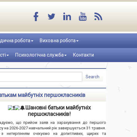
дична робота
Виховна робота
сті
Психологічна служба
Контакти
атькам майбутніх першокласників
Шановні батьки майбутніх
першокласників!
адуємо, що прийом заяв на зарахування до першого
су на 2026-2027 навчальний рік завершується 31 травня.
з нетерпінням очікуємо на допитливих, щирих та