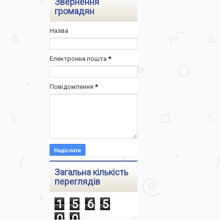
Звернення
громадян
Назва
Електронна пошта
*
Повідомлення
*
Загальна кількість
переглядів
1
5
6
5
0
0