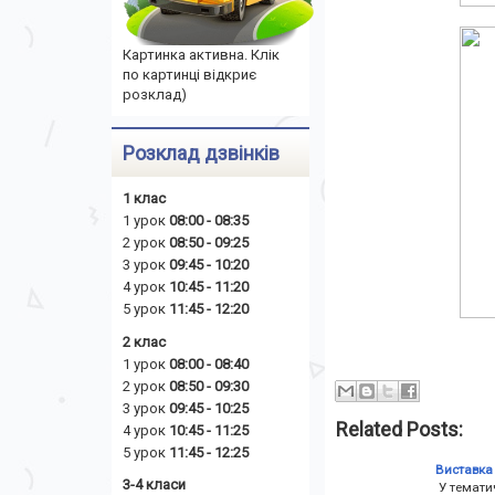
Картинка активна. Клік
по картинці відкриє
розклад)
Розклад дзвінків
1 клас
1 урок
08:00 - 08:35
2 урок
08:50 - 09:25
3 урок
09:45 - 10:20
4 урок
10:45 - 11:20
5 урок
11:45 - 12:20
2 клас
1 урок
08:00 - 08:40
2 урок
08:50 - 09:30
3 урок
09:45 - 10:25
Related Posts:
4 урок
10:45 - 11:25
5 урок
11:45 - 12:25
Виставка 
3-4 класи
У тематич