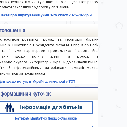
ивних першокласників у стінах нашого ліцею, щоб разом
почати захопливу подорож у світ знань
Наказ про зарахування учнів 1-го класу 2026-2027 р.н.
голошення
істерством розвитку громад та територій України
льно з ініціативою Президента України, Bring Kids Back
та іншими партнерами проводиться інформаційна
мпанія щодо вступу дітей та молоді з
часово окупованих територій України до закладів вищої
іти. З інформаційними матеріалами кампанії можна
айомитись за посиланням
іфів щодо вступу в Україні для молоді з ТОТ
нформаційний куточок
Батькам майбутніх першокласників