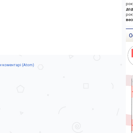
рок
дод
рок
вес
О
 коментарі (Atom)