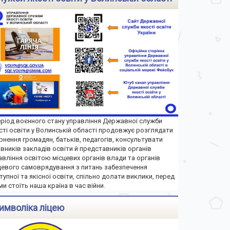
еріод воєнного стану управління Державної служби
сті освіти у Волинській області продовжує розглядати
рнення громадян, батьків, педагогів, консультувати
івників закладів освіти й представників органів
авління освітою місцевих органів влади та органів
цевого самоврядування з питань забезпечення
тупної та якісної освіти, спільно долати виклики, перед
ми стоїть наша країна в час війни.
имволіка ліцею