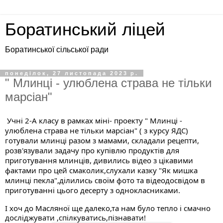
Боратинський ліцей
Боратинської сільської ради
понеділок, 27 листопада 2023 р.
" Млинці - улюблена страва не тільки
марсіан"
Учні 2-А класу в рамках міні- проекту " Млинці -
улюблена страва не тільки марсіан" ( з курсу ЯДС)
готували млинці разом з мамами, складали рецепти,
розв'язували задачу про купівлю продуктів для
приготування млинців, дивились відео з цікавими
фактами про цей смаколик,слухали казку "Як мишка
млинці пекла",ділились своїм фото та відеодосвідом в
приготуванні цього десерту з однокласниками.
І хоч до Масляної ще далеко,та нам було тепло і смачно
досліджувати ,спілкуватись,пізнавати!