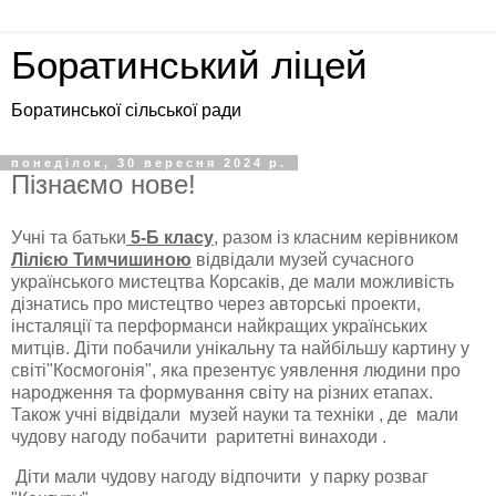
Боратинський ліцей
Боратинської сільської ради
понеділок, 30 вересня 2024 р.
Пізнаємо нове!
Учні та батьки
5-Б класу
, разом із класним керівником
Лілією Тимчишиною
відвідали музей сучасного
українського мистецтва Корсаків, де мали можливість
дізнатись про мистецтво через авторські проекти,
інсталяції та перформанси найкращих українських
митців. Діти побачили унікальну та найбільшу картину у
світі"Космогонія", яка презентує уявлення людини про
народження та формування світу на різних етапах.
Також учні відвідали музей науки та техніки , де мали
чудову нагоду побачити раритетні винаходи .
Діти мали чудову нагоду відпочити у парку розваг