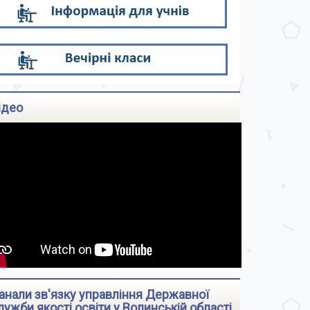
ідео
анали зв'язку управління Державної
лужби якості освіти у Волинській області