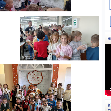
В
К
с