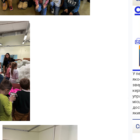
У п
яко
зве
кер
упр
міс
дос
яки
С