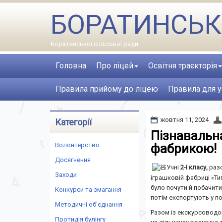
БОРАТИНСЬК
Боратинської сільської ради
Головна
Про ліцей
Освітня траєкторія
Правила прийому до ліцею
Правила для у
жовтня 11, 2024
Категорії
Пізнавальн
Волонтерство
фабрикою!
Досягнення
Учні
2-І класу,
раз
Заходи
іграшковій фабриці «Ти
було почути й побачити
Конкурси та змагання
потім експортують у пон
Методичні об'єднання
Разом із екскурсоводом 
Протидія булінгу