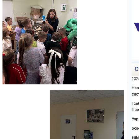
С
202
Нав
сис
І с
ІІ 
Упр
осін
зим