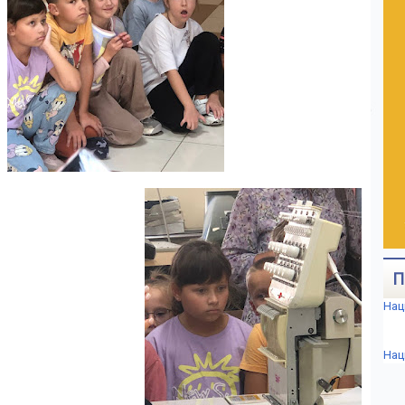
П
Нац
Нац