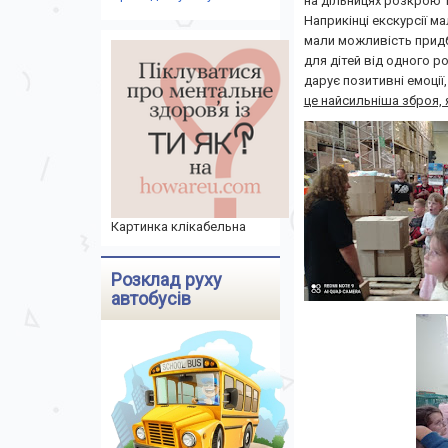
на дільницях розкрою т
Наприкінці екскурсії ма
мали можливість придб
для дітей від одного р
дарує позитивні емоції
це найсильніша зброя, 
Картинка клікабельна
Розклад руху
автобусів