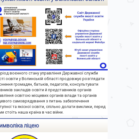
еріод воєнного стану управління Державної служби
сті освіти у Волинській області продовжує розглядати
рнення громадян, батьків, педагогів, консультувати
івників закладів освіти й представників органів
авління освітою місцевих органів влади та органів
цевого самоврядування з питань забезпечення
тупної та якісної освіти, спільно долати виклики, перед
ми стоїть наша країна в час війни.
имволіка ліцею