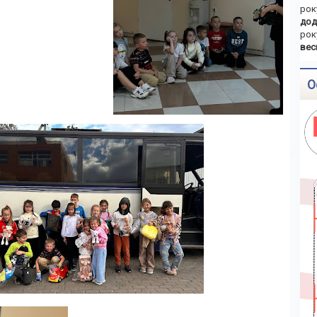
рок
дод
рок
вес
О