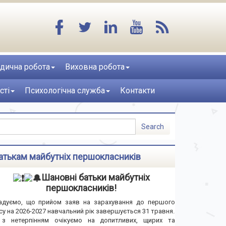
дична робота
Виховна робота
сті
Психологічна служба
Контакти
атькам майбутніх першокласників
Шановні батьки майбутніх
першокласників!
адуємо, що прийом заяв на зарахування до першого
су на 2026-2027 навчальний рік завершується 31 травня.
з нетерпінням очікуємо на допитливих, щирих та