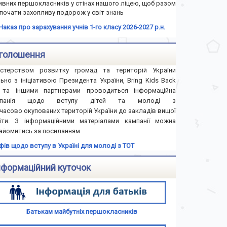
ивних першокласників у стінах нашого ліцею, щоб разом
почати захопливу подорож у світ знань
Наказ про зарахування учнів 1-го класу 2026-2027 р.н.
голошення
істерством розвитку громад та територій України
льно з ініціативою Президента України, Bring Kids Back
та іншими партнерами проводиться інформаційна
мпанія щодо вступу дітей та молоді з
часово окупованих територій України до закладів вищої
іти. З інформаційними матеріалами кампанії можна
айомитись за посиланням
іфів щодо вступу в Україні для молоді з ТОТ
нформаційний куточок
Батькам майбутніх першокласників