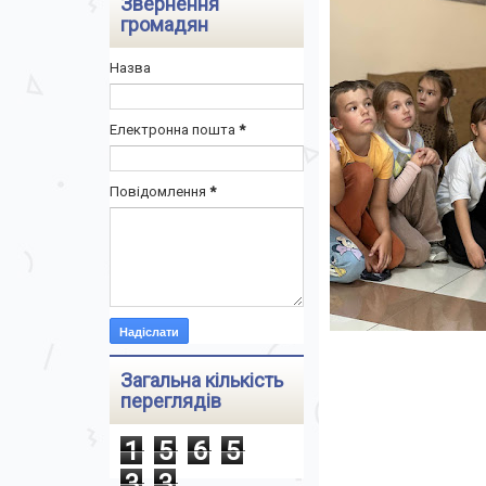
Звернення
громадян
Назва
Електронна пошта
*
Повідомлення
*
Загальна кількість
переглядів
1
5
6
5
3
3