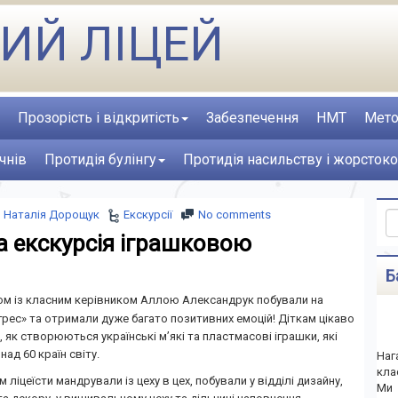
ИЙ ЛІЦЕЙ
Прозорість і відкритість
Забезпечення
НМТ
Мето
чнів
Протидія булінгу
Протидія насильству і жорстоко
Наталія Дорощук
Екскурсії
No comments
а екскурсія іграшковою
Б
ом із класним керівником Аллою Александрук побували на
грес» та отримали дуже багато позитивних емоцій! Діткам цікаво
, як створюються українські м’які та пластмасові іграшки, які
ад 60 країн світу.
Наг
кла
ліцеїсти мандрували із цеху в цех, побували у відділі дизайну,
Ми 