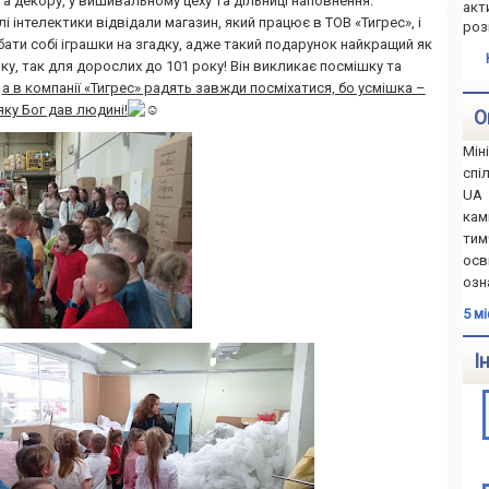
а декору, у вишивальному цеху та дільниці наповнення.
акт
лі інтелектики відвідали магазин, який працює в ТОВ «Тигрес», і
роз
ати собі іграшки на згадку, адже такий подарунок найкращий як
оку, так для дорослих до 101 року! Він викликає посмішку та
,
а в компанії «Тигрес» радять завжди посміхатися, бо усмішка –
яку Бог дав людині!
О
Мін
спі
UA 
ка
тим
осв
озн
5 м
І