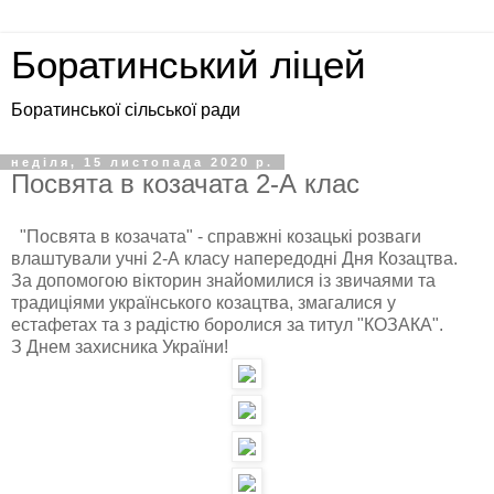
Боратинський ліцей
Боратинської сільської ради
неділя, 15 листопада 2020 р.
Посвята в козачата 2-А клас
"Посвята в козачата" - справжні козацькі розваги
влаштували учні 2-А класу напередодні Дня Козацтва.
За допомогою вікторин знайомилися із звичаями та
традиціями українського козацтва, змагалися у
естафетах та з радістю боролися за титул "КОЗАКА".
З Днем захисника України!