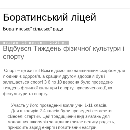
Боратинський ліцей
Боратинської сільської ради
неділя, 19 вересня 2021 р.
Відбувся Тиждень фізичної культури і
спорту
Спорт – це життя! Всім відомо, що найціннішим скарбом для 
людини є здоров’я, а кращим другом здоров’я був і 
залишається спорт! З 6 по 10 вересня було проведено  
тиждень фізичної культури і спорту, присвяченого Дню 
фізкультури та спорту. 
   Участь у його проведенні взяли учні 1-11 класів.  
   Для школярів 2-4 класів були проведені естафети 
«Веселі старти». Цей традиційний вид змагань для 
молодших школярів завжди викликає велику радість, 
приносить заряд енергії і позитивний настрій.