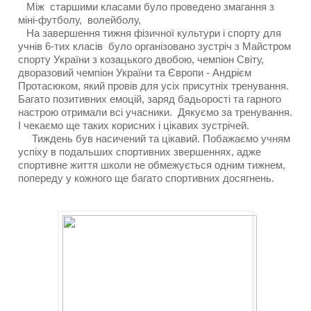
   Між  старшими класами було проведено змагання з 
міні-футболу,  волейболу,  
   На завершення тижня фізичної культури і спорту для 
учнів 6-тих класів  було організовано зустріч з Майстром  
спорту України з козацького двобою, чемпіон Світу, 
дворазовий чемпіон України та Європи - Андрієм 
Протасюком, який провів для усіх присутніх тренування.  
Багато позитивних емоцій, заряд бадьорості та гарного 
настрою отримали всі учасники.  Дякуємо за тренування. 
І чекаємо ще таких корисних і цікавих зустрічей.
     Тиждень був насичений та цікавий. Побажаємо учням  
успіху в подальших спортивних звершеннях, адже 
спортивне життя школи не обмежується одним тижнем, 
попереду у кожного ще багато спортивних досягнень.