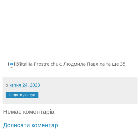
+2
A
37
Nataliia Prostrelchuk, Людмила Павліха та ще 35
l
l
r
о
квітня 24, 2023
e
a
Надати доступ
c
t
i
Немає коментарів:
o
n
Дописати коментар
s
: