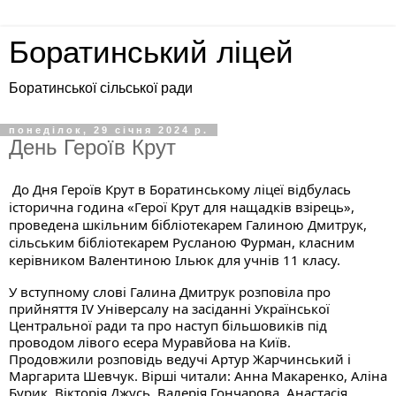
Боратинський ліцей
Боратинської сільської ради
понеділок, 29 січня 2024 р.
День Героїв Крут
До Дня Героїв Крут в Боратинському ліцеї відбулась
історична година «Герої Крут для нащадків взірець»,
проведена шкільним бібліотекарем Галиною Дмитрук,
сільським бібліотекарем Русланою Фурман, класним
керівником Валентиною Ільюк для учнів 11 класу.
У вступному слові Галина Дмитрук розповіла про
прийняття IV Універсалу на засіданні Української
Центральної ради та про наступ більшовиків під
проводом лівого есера Муравйова на Київ.
Продовжили розповідь ведучі Артур Жарчинський і
Маргарита Шевчук. Вірші читали: Анна Макаренко, Аліна
Бурик, Вікторія Джусь, Валерія Гончарова, Анастасія