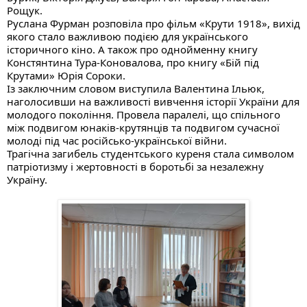
Рощук.
Руслана Фурман розповіла про фільм «Крути 1918», вихід
якого стало важливою подією для українського
історичного кіно. А також про однойменну книгу
Констянтина Тура-Коновалова, про книгу «Бій під
Крутами» Юрія Сороки.
Із заключним словом виступила Валентина Ільюк,
наголосивши на важливості вивчення історії України для
молодого покоління. Провела паралелі, що спільного
між подвигом юнаків-крутянців та подвигом сучасної
молоді під час російсько-української війни.
Трагічна загибель студентського куреня стала символом
патріотизму і жертовності в боротьбі за незалежну
Україну.